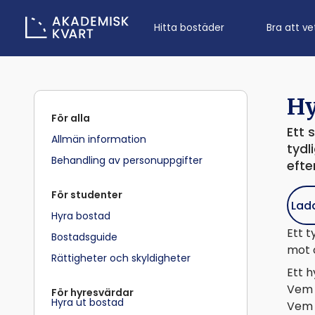
Hitta bostäder
Bra att ve
Hy
För alla
Ett 
Allmän information
tydl
Behandling av personuppgifter
efte
För studenter
Lad
Hyra bostad
Ett t
Bostadsguide
mot 
Rättigheter och skyldigheter
Ett h
Vem 
För hyresvärdar
Hyra ut bostad
Vem 