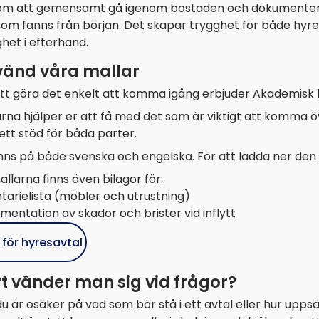
m att gemensamt gå igenom bostaden och dokumentera eve
som fanns från början. Det skapar trygghet för både hyre
het i efterhand.
änd våra mallar
tt göra det enkelt att komma igång erbjuder Akademisk kv
arna hjälper er att få med det som är viktigt att komma 
tt stöd för båda parter.
inns på både svenska och engelska. För att ladda ner den
mallarna finns även bilagor för:
tarielista (möbler och utrustning)
entation av skador och brister vid inflytt
 för hyresavtal
t vänder man sig vid frågor?
u är osäker på vad som bör stå i ett avtal eller hur upp