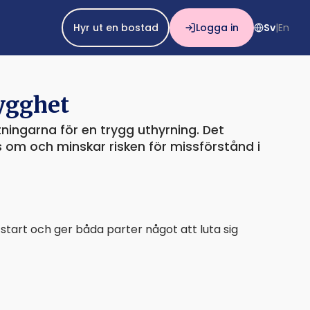
Hyr ut en bostad
Logga in
Sv
En
|
ygghet
ttningarna för en trygg uthyrning. Det
 om och minskar risken för missförstånd i
n start och ger båda parter något att luta sig