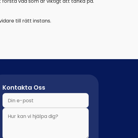
 förstå vad som är viktigt att tänka på.
dare till rätt instans.
Kontakta Oss