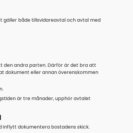
 gäller både tillsvidareavtal och avtal med
tt den andra parten. Därför är det bra att
nerat dokument eller annan överenskommen
n.
gstiden är tre månader, upphör avtalet
d
vid inflytt dokumentera bostadens skick.