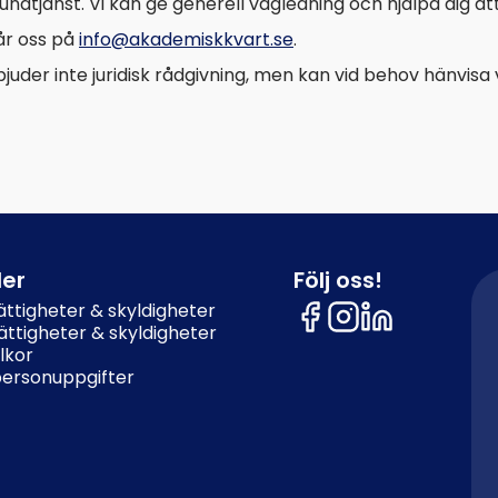
undtjänst. Vi kan ge generell vägledning och hjälpa dig att
år oss på
info@akademiskkvart.se
.
bjuder inte juridisk rådgivning, men kan vid behov hänvisa vi
ler
Följ oss!
ttigheter & skyldigheter
ttigheter & skyldigheter
lkor
personuppgifter