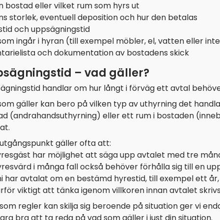
n bostad eller vilket rum som hyrs ut
s storlek, eventuell deposition och hur den betalas
stid och uppsägningstid
om ingår i hyran (till exempel möbler, el, vatten eller int
ntarielista och dokumentation av bostadens skick
sägningstid – vad gäller?
gningstid handlar om hur långt i förväg ett avtal behöver
om gäller kan bero på vilken typ av uthyrning det handlar
ad (andrahandsuthyrning) eller ett rum i bostaden (inne
at.
utgångspunkt gäller ofta att:
yresgäst har möjlighet att säga upp avtalet med tre mån
resvärd i många fall också behöver förhålla sig till en u
 har avtalat om en bestämd hyrestid, till exempel ett år,
rför viktigt att tänka igenom villkoren innan avtalet skrivs
som regler kan skilja sig beroende på situation ger vi en
ara bra att ta reda på vad som gäller i just din situation.