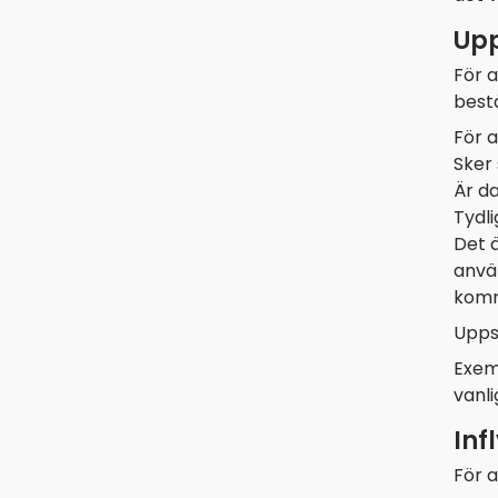
Upp
För a
bestä
För a
Sker 
Är d
Tydli
Det ä
anvä
komm
Upps
Exem
vanli
Inf
För a