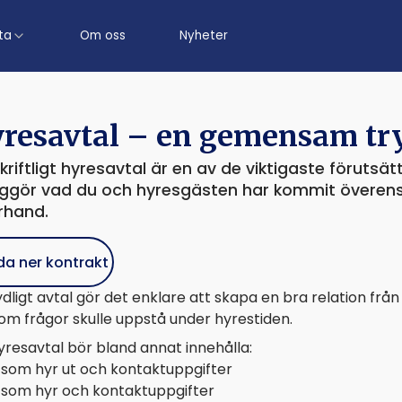
ta
Om oss
Nyheter
resavtal – en gemensam tr
skriftligt hyresavtal är en av de viktigaste förutsä
iggör vad du och hyresgästen har kommit överens
rhand.
da ner kontrakt
ydligt avtal gör det enklare att skapa en bra relation frå
om frågor skulle uppstå under hyrestiden.
yresavtal bör bland annat innehålla:
som hyr ut och kontaktuppgifter
som hyr och kontaktuppgifter