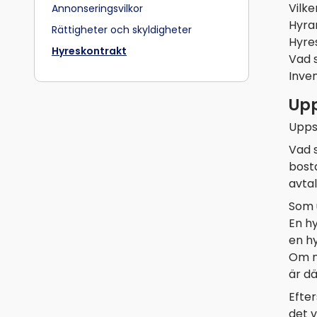
Vilke
Annonseringsvilkor
Hyran
Rättigheter och skyldigheter
Hyre
Hyreskontrakt
Vad s
Inve
Upp
Uppsä
Vad s
bost
avtal
Som 
En h
en hy
Om ni
är dä
Efter
det v