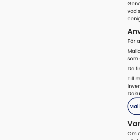
Geno
vad 
oenig
Anv
För a
Mall
som e
De f
Till 
Inven
Dokum
Mall
Var
Om d