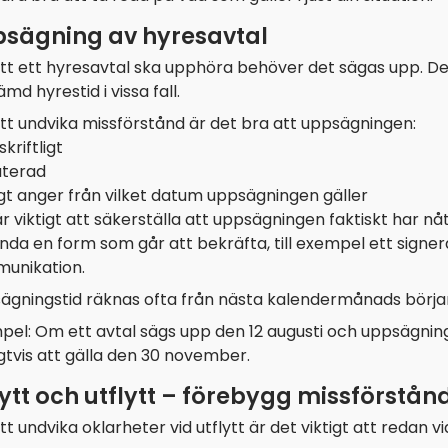
sägning av hyresavtal
tt ett hyresavtal ska upphöra behöver det sägas upp. Det
md hyrestid i vissa fall.
tt undvika missförstånd är det bra att uppsägningen:
skriftligt
aterad
gt anger från vilket datum uppsägningen gäller
r viktigt att säkerställa att uppsägningen faktiskt har nå
nda en form som går att bekräfta, till exempel ett sig
unikation.
ägningstid räknas ofta från nästa kalendermånads börja
pel: Om ett avtal sägs upp den 12 augusti och uppsägnin
gtvis att gälla den 30 november.
lytt och utflytt – förebygg missförstån
tt undvika oklarheter vid utflytt är det viktigt att redan 