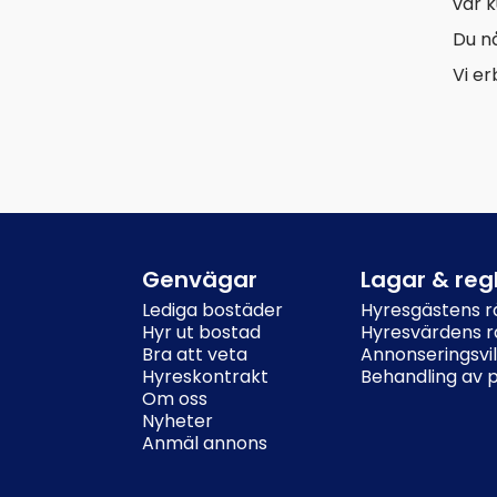
vår k
Du n
Vi er
Genvägar
Lagar & reg
Lediga bostäder
Hyresgästens rä
Hyr ut bostad
Hyresvärdens rä
Bra att veta
Annonseringsvil
Hyreskontrakt
Behandling av 
Om oss
Nyheter
Anmäl annons