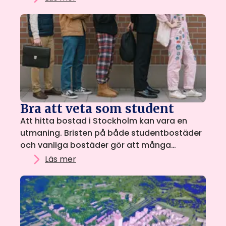
studenter, för studenter, med målet att
skapa en tryggare, mer transparent och mer
rimlig bostadsmarknad. Så att alla studenter
kan hitta ett hem under studietiden.
Bra att veta som student
Att hitta bostad i Stockholm kan vara en
utmaning. Bristen på både studentbostäder
och vanliga bostäder gör att många
studenter kan behöva leta efter alternativ
Läs mer
utanför den ordinarie bostadskön. Att hyra i
andra hand eller bo inneboende är därför
ofta ett bra och prisvärt första steg.