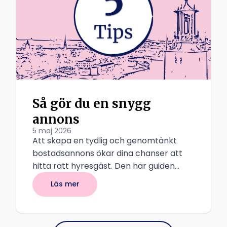
Så gör du en snygg
annons
5 maj 2026
Att skapa en tydlig och genomtänkt
bostadsannons ökar dina chanser att
hitta rätt hyresgäst. Den här guiden
riktar sig till dig som är privat hyresvärd
Läs mer
och vill hyra ut till studenter via
Akademisk kvart, och vill göra det på ett
tryggt, transparent och attraktivt sätt.