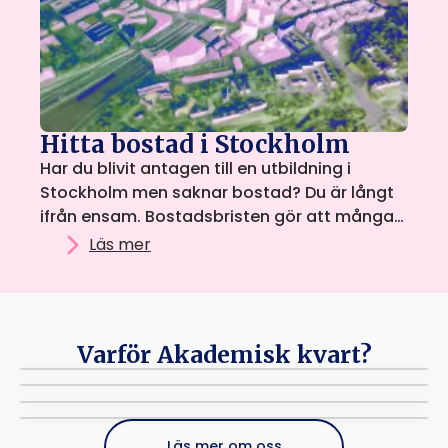
Hitta bostad i Stockholm
Har du blivit antagen till en utbildning i
Stockholm men saknar bostad? Du är långt
ifrån ensam. Bostadsbristen gör att många
studenter behöver kombinera flera sätt att
Läs mer
söka boende samtidigt
Varför Akademisk kvart?
Kostnadsfritt!
Studentdrivet
Vi tar ingen provision från studenter eller annonsörer.
Kundtjänst
Vi drivs av och når ut till studenter över hela Stockholm.
Enkelt, smidigt
Kontakta oss på mail vid funderingar.
Läs mer om oss