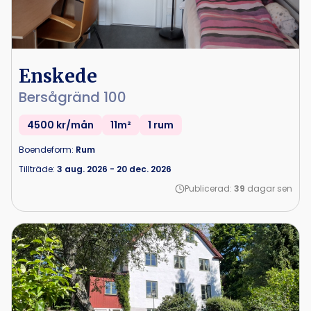
Enskede
Bersågränd 100
4500 kr/mån
11m²
1 rum
Boendeform:
Rum
Tillträde:
3 aug. 2026
-
20 dec. 2026
Publicerad:
39
dagar sen