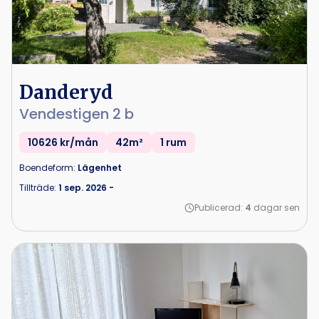
Danderyd
Vendestigen 2 b
10626 kr/mån
42m²
1 rum
Boendeform:
Lägenhet
Tillträde:
1 sep. 2026
-
Publicerad:
4
dagar sen