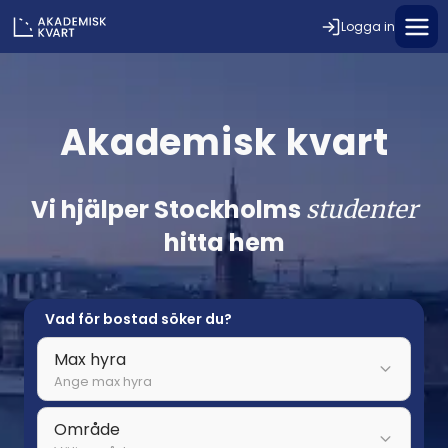
Logga in
Akademisk kvart
Vi hjälper Stockholms
studenter
hitta hem
Vad för bostad söker du?
Max hyra
Ange max hyra
Område