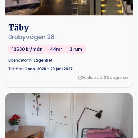
Täby
Brobyvägen 28
12530 kr/mån
44m²
3 rum
Boendeform:
Lägenhet
Tillträde:
1 sep. 2026
-
29 juni 2027
Publicerad:
32
dagar sen