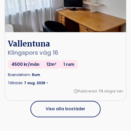
Vallentuna
Klingspors väg 16
4500 kr/mån
12m²
1 rum
Boendeform:
Rum
Tillträde:
7 aug. 2026
-
Publicerad:
73
dagar sen
Visa alla bostäder