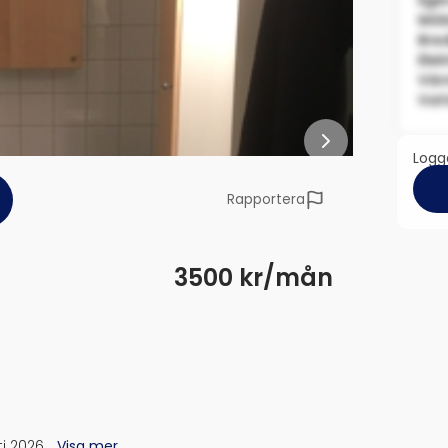
Ege
Möb
Bre
Elek
Vär
Vat
Logga
Rapportera
3500 kr/mån
ti 2026…
Visa mer