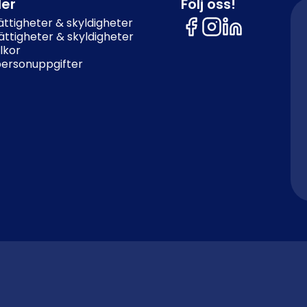
ler
Följ oss!
ttigheter & skyldigheter
ttigheter & skyldigheter
lkor
personuppgifter