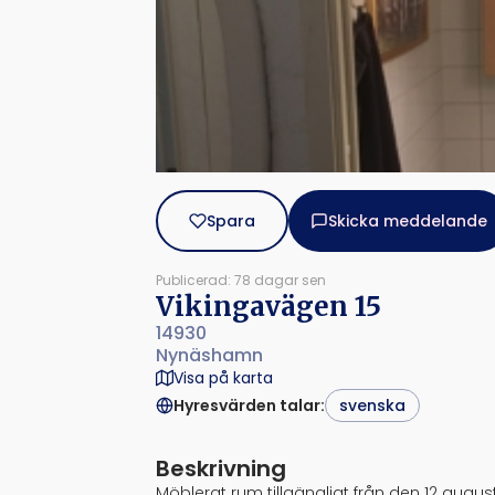
Spara
Skicka meddelande
Publicerad: 78 dagar sen
Vikingavägen 15
14930
Nynäshamn
Visa på karta
Hyresvärden talar
:
svenska
Beskrivning
Möblerat rum tillgängligt från den 12 augus