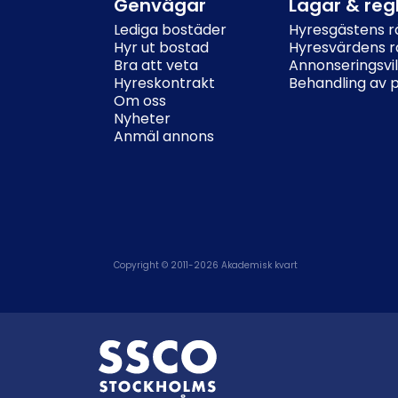
Genvägar
Lagar & reg
Lediga bostäder
Hyresgästens rä
Hyr ut bostad
Hyresvärdens rä
Bra att veta
Annonseringsvil
Hyreskontrakt
Behandling av 
Om oss
Nyheter
Anmäl annons
Copyright © 2011-
2026
Akademisk kvart