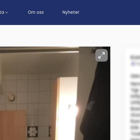
ta
Om oss
Nyheter
Kon
T
Om
Hyr
Typ
Infl
Utfl
Boe
Sto
Ru
Kök
Toa