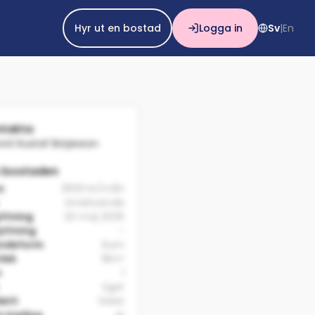
Hyr ut en bostad
Logga in
Sv
En
|
takta
ord Gustaf Börjesson
 bostaden
a:
3500 kr/mån
Inneboende
yttning
20 maj 2026
yttning
-
ndeform
Rum
rlek
18m²
m
1
Eget
lett
Delat