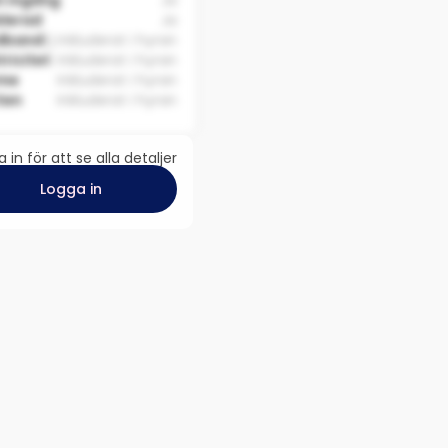
n ingång
Ja
lerad
Ja
dband
Ej inkluderat i hyran
tricitet
Inkluderat i hyran
me
Inkluderat i hyran
ten
Inkluderat i hyran
 in för att se alla detaljer
Logga in