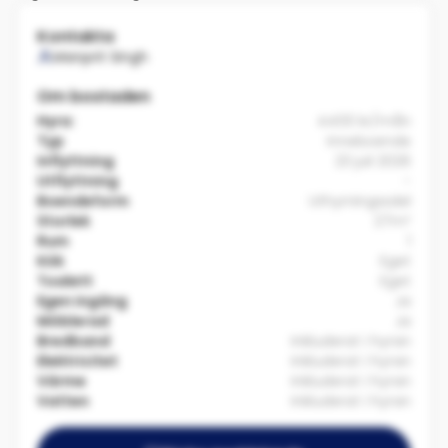
Kontakta
Manprit Singh
Om bostaden
Hyra:
4400 kr/mån
Typ
Inneboende
Inflyttning
23 juli 2026
Utflyttning
-
Boendeform
Uthyrningssdel
Storlek
27m²
Rum
1
Kök
Eget
Toalett
Eget
Egen ingång
Ja
Möblerad
Ja
Bredband
Inkluderat i hyran
Elektricitet
Inkluderat i hyran
Värme
Inkluderat i hyran
Vatten
Inkluderat i hyran