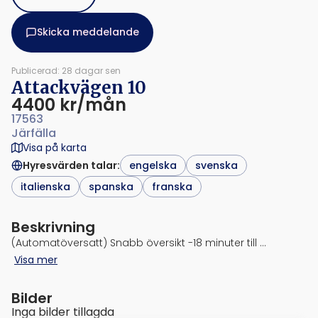
Skicka meddelande
Publicerad: 28 dagar sen
Attackvägen 10
4400 kr/mån
17563
Järfälla
Visa på karta
Hyresvärden talar
:
engelska
svenska
italienska
spanska
franska
Beskrivning
(Automatöversatt) Snabb översikt -18 minuter till …
Visa mer
Bilder
Inga bilder tillagda